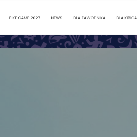
BIKE CAMP 2027
NEWS
DLA ZAWODNIKA
DLA KIBICA