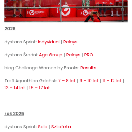
2026
dystans Sprint:
Indyvidual
|
Relays
dystans Średni:
Age Group
|
Relays
|
PRO
bieg Challenge Women by Brooks:
Results
Trefl Aquathlon Gdańsk:
7 – 8 lat
|
9 – 10 lat
|
11 – 12 lat
|
13 – 14 lat
|
15 – 17 lat
rok 2025
dystans Sprint:
Solo
|
Sztafeta