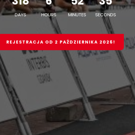
318
6
52
33
DAYS
HOURS
MINUTES
SECONDS
REJESTRACJA OD 2 PAŹDZIERNIKA 2026!