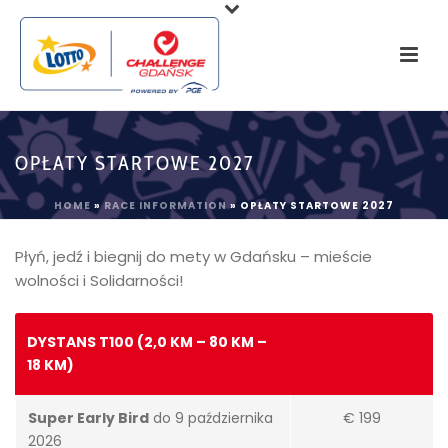
OPŁATY STARTOWE 2027
HOME
»
RACE INFORMATION
»
OPŁATY STARTOWE 2027
Płyń, jedź i biegnij do mety w Gdańsku – mieście
wolności i Solidarności!
DYSTANS T100 (2,0 KM – 80 KM –
18 KM)
Super Early Bird
do 9 października
€ 199
2026