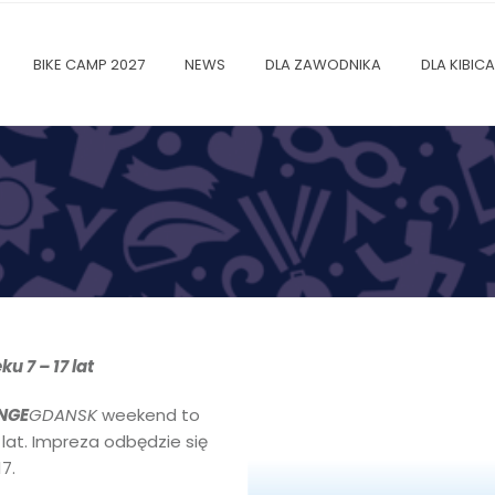
BIKE CAMP 2027
NEWS
DLA ZAWODNIKA
DLA KIBICA
u 7 – 17 lat
NGE
GDANSK
weekend to
 lat. Impreza odbędzie się
7.